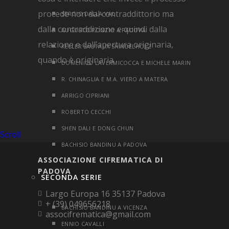
procede non dal contraddittorio ma
SERGIO DALLA VAL
dalla contraddizione e quindi dalla
AUGUSTO PONZIO A PADOVA
relazione e dall’apertura originaria,
KELLER SAUTAUX SHINDELHOLZ
quando è originaria.
DOMENICO LAVERMICOCCA E MICHELE MARIN
READ MORE
R. CHINAGLIA E M.A. VIERO A MATERA
ARRIGO CIPRIANI
ROBERTO CECCHI
SHEN DALI E DONG CHUN
Scroll
BACHISIO BANDINU A PADOVA
ASSOCIAZIONE CIFREMATICA DI
PADOVA
SECONDA SERIE
Largo Europa 16 35137 Padova
+ (39) 049656218
BACHISIO BANDINU A VICENZA
associfrematica@gmail.com
ENNIO CAVALLI