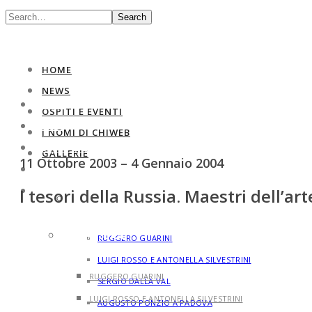
Search
HOME
NEWS
HOME
OSPITI E EVENTI
NEWS
I NOMI DI CHIWEB
OSPITI E EVENTI
GALLERIE
11 Ottobre 2003 – 4 Gennaio 2004
I NOMI DI CHIWEB
GALLERIE
I tesori della Russia. Maestri dell’ar
PRIMA SERIE
PRIMA SERIE
RUGGERO GUARINI
LUIGI ROSSO E ANTONELLA SILVESTRINI
RUGGERO GUARINI
SERGIO DALLA VAL
LUIGI ROSSO E ANTONELLA SILVESTRINI
AUGUSTO PONZIO A PADOVA