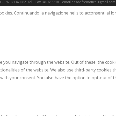
 C.F. 92071340282 Tel – Fax 049 656218 – email associfrematica@gmail.com
za cookies. Continuando la navigazione nel sito acconsenti al 
e you navigate through the website. Out of these, the cooki
ctionalities of the website. We also use third-party cookies
 with your consent. You also have the option to opt-out of 