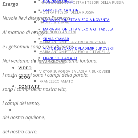
NADINE SHENKAR
INAUGURAZIONE MOSTRA I TESORI DELLA RUSSIA
Esergo
GIAMPIERO CANTONI
MOSTRA I TESORI DELLA RUSSIA
Nuvole lievi disegnano l’azzurro
MARIA ANTONIETTA VIERO A NOVENTA
NADINE SHENKAR
MARIA ANTONIETTA VIERO A CITTADELLA
Al mattino di maggio:
GIAMPIERO CANTONI
SILVIA KRAMAR
MARIA ANTONIETTA VIERO A NOVENTA
e i gelsomini sono sicuri di fiorire.
VIKTOR SUVOROV E VLADIMIR BUKOVSKIJ
MARIA ANTONIETTA VIERO A CITTADELLA
FRANCESCO AMATO
Noi veniamo da lontano e andiamo lontano.
SILVIA KRAMAR
VIDEO
VIKTOR SUVOROV E VLADIMIR BUKOVSKIJ
I nostri campi sono i campi della parola,
BLOG
FRANCESCO AMATO
CONTATTI
sono i campi della nostra vita,
VIDEO
BLOG
i campi del vento,
CONTATTI
del nostro aquilone,
del nostro carro,