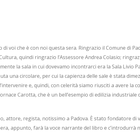
 di voi che è con noi questa sera. Ringrazio il Comune di Pad
a Cultura, quindi ringrazio l’Assessore Andrea Colasio; ringra
mente la sala in cui dovevamo incontrarci era la Sala Livio P
a una circolare, per cui la capienza delle sale è stata dimez
ntervenire e, quindi, con celerità siamo riusciti a avere la c
rnace Carotta, che è un bell’esempio di edilizia industriale 
, attore, regista, notissimo a Padova. È stato fondatore di var
era, appunto, farà la voce narrante del libro e c’introdurrà n