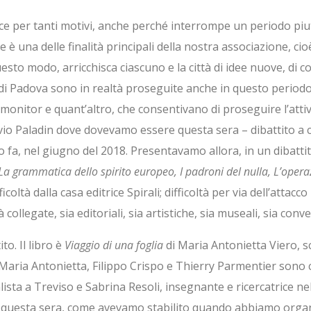
lice per tanti motivi, anche perché interrompe un periodo piu
he è una delle finalità principali della nostra associazione, c
uesto modo, arricchisca ciascuno e la città di idee nuove, di cont
ca di Padova sono in realtà proseguite anche in questo period
monitor e quant’altro, che consentivano di proseguire l’attivi
io Paladin dove dovevamo essere questa sera – dibattito a 
fa, nel giugno del 2018. Presentavamo allora, in un dibattito s
La grammatica dello spirito europeo, I padroni del nulla, L’opera
icoltà dalla casa editrice Spirali; difficoltà per via dell’attacc
ollegate, sia editoriali, sia artistiche, sia museali, sia conv
to. Il libro è
Viaggio di una foglia
di Maria Antonietta Viero, s
Con Maria Antonietta, Filippo Crispo e Thierry Parmentier sono c
ista a Treviso e Sabrina Resoli, insegnante e ricercatrice nel
oi questa sera, come avevamo stabilito quando abbiamo orga