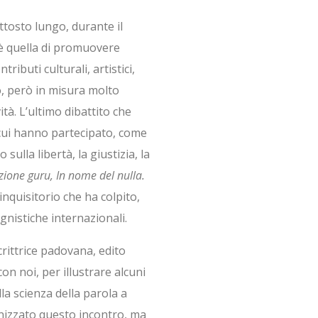
ttosto lungo, durante il
ioè quella di promuovere
ributi culturali, artistici,
o, però in misura molto
tà. L’ultimo dibattito che
cui hanno partecipato, come
ulla libertà, la giustizia, la
zione guru, In nome del nulla.
o inquisitorio che ha colpito,
egnistiche internazionali.
crittrice padovana, edito
on noi, per illustrare alcuni
la scienza della parola a
nizzato questo incontro, ma