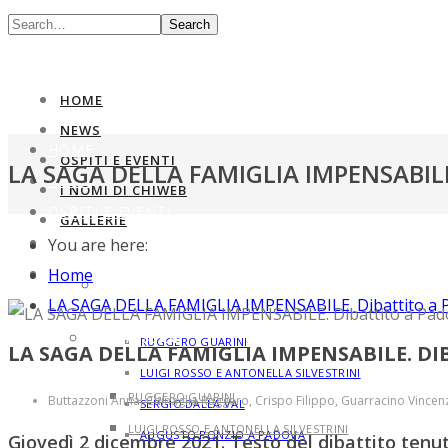
Search
HOME
NEWS
HOME
OSPITI E EVENTI
LA SAGA DELLA FAMIGLIA IMPENSABIL
NEWS
I NOMI DI CHIWEB
OSPITI E EVENTI
GALLERIE
I NOMI DI CHIWEB
You are here:
GALLERIE
Home
PRIMA SERIE
LA SAGA DELLA FAMIGLIA IMPENSABILE. Dibattito a 
PRIMA SERIE
RUGGERO GUARINI
LA SAGA DELLA FAMIGLIA IMPENSABILE. D
LUIGI ROSSO E ANTONELLA SILVESTRINI
RUGGERO GUARINI
Buttazzoni Anna, Chinaglia Ruggero, Crispo Filippo, Guarracino Vincenz
SERGIO DALLA VAL
LUIGI ROSSO E ANTONELLA SILVESTRINI
AUGUSTO PONZIO A PADOVA
Giovedì 2 dicembre 2021. Testo del dibattito tenu