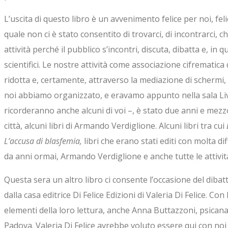
L’uscita di questo libro è un avvenimento felice per noi, fe
quale non ci è stato consentito di trovarci, di incontrarci, c
attività perché il pubblico s’incontri, discuta, dibatta e, in q
scientifici. Le nostre attività come associazione cifremati
ridotta e, certamente, attraverso la mediazione di schermi, 
noi abbiamo organizzato, e eravamo appunto nella sala Liv
ricorderanno anche alcuni di voi –, è stato due anni e mezzo 
città, alcuni libri di Armando Verdiglione. Alcuni libri tra cui
L’accusa di blasfemia,
libri che erano stati editi con molta diff
da anni ormai, Armando Verdiglione e anche tutte le attività c
Questa sera un altro libro ci consente l’occasione del dibatti
dalla casa editrice Di Felice Edizioni di Valeria Di Felice. 
elementi della loro lettura, anche Anna Buttazzoni, psicanal
Padova. Valeria Di Felice avrebbe voluto essere qui con n